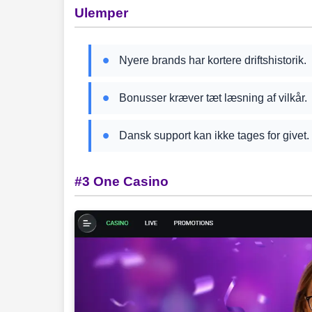
Ulemper
Nyere brands har kortere driftshistorik.
Bonusser kræver tæt læsning af vilkår.
Dansk support kan ikke tages for givet.
#3 One Casino