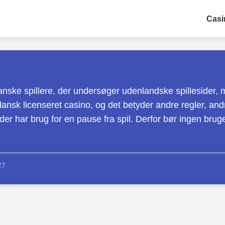
Casi
ske spillere, der undersøger udenlandske spillesider,
k licenseret casino, og det betyder andre regler, andr
er har brug for en pause fra spil. Derfor bør ingen bruge
27