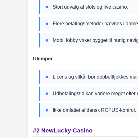
Stort udvalg af slots og live casino.
Flere betalingsmetoder nævnes i anmel
Mobil lobby virker bygget til hurtig navi
Ulemper
Licens og vilkår bør dobbelttjekkes man
Udbetalingstid kan variere meget efter
Ikke omfattet af dansk ROFUS-kontrol.
#2 NewLucky Casino