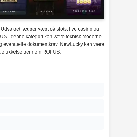
Udvalget lægger vægt på slots, live casino og
FUS i denne kategori kan være teknisk moderne,
s og eventuelle dokumentkrav. NewLucky kan være
elvudelukkelse gennem ROFUS.