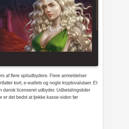
rs af flere spiludbydere. Flere anmeldelser
fatter kort, e-wallets og nogle kryptovalutaer. Et
 dansk licenseret udbyder. Udbetalingstider
r er det bedst at tjekke kasse-siden før