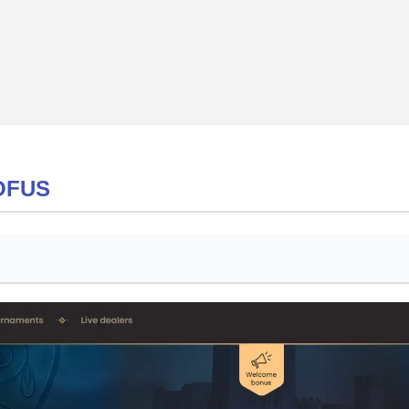
ROFUS